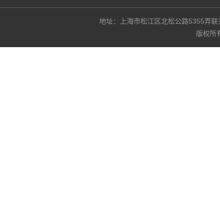
地址：上海市松江区北松公路5355弄联东U谷3
版权所