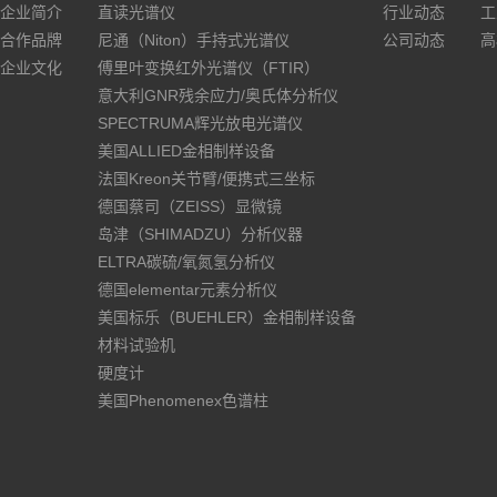
企业简介
直读光谱仪
行业动态
工
合作品牌
尼通（Niton）手持式光谱仪
公司动态
高
企业文化
傅里叶变换红外光谱仪（FTIR）
意大利GNR残余应力/奥氏体分析仪
SPECTRUMA辉光放电光谱仪
美国ALLIED金相制样设备
法国Kreon关节臂/便携式三坐标
德国蔡司（ZEISS）显微镜
岛津（SHIMADZU）分析仪器
ELTRA碳硫/氧氮氢分析仪
德国elementar元素分析仪
美国标乐（BUEHLER）金相制样设备
材料试验机
硬度计
美国Phenomenex色谱柱