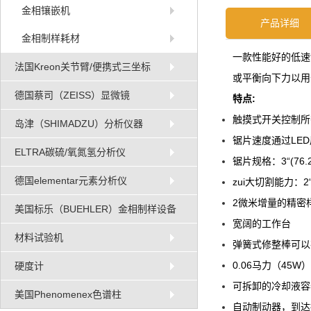
金相镶嵌机
产品详细
金相制样耗材
一款性能好的低速
法国Kreon关节臂/便携式三坐标
或平衡向下力以用
德国蔡司（ZEISS）显微镜
特点:
触摸式开关控
岛津（SHIMADZU）分析仪器
锯片速度通过LED屏
ELTRA碳硫/氧氮氢分析仪
锯片规格：3“(76.2
德国elementar元素分析仪
zui大切割能力：2
2微米增量的精密样
美国标乐（BUEHLER）金相制样设备
宽阔的工作台
材料试验机
弹簧式修整棒可
0.06马力（45W
硬度计
可拆卸的冷却液容
美国Phenomenex色谱柱
自动制动器，到达