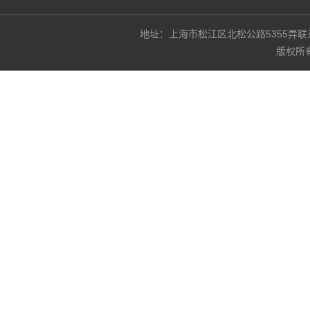
地址：上海市松江区北松公路5355弄联东U谷3
版权所