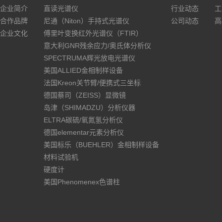
企业简介
直读光谱仪
行业动态
工
合作品牌
尼通（Niton）手持式光谱仪
公司动态
高
企业文化
傅里叶变换红外光谱仪（FTIR）
意大利GNR残余应力/奥氏体分析仪
SPECTRUMA辉光放电光谱仪
美国ALLIED金相制样设备
法国Kreon关节臂/便携式三坐标
德国蔡司（ZEISS）显微镜
岛津（SHIMADZU）分析仪器
ELTRA碳硫/氧氮氢分析仪
德国elementar元素分析仪
美国标乐（BUEHLER）金相制样设备
材料试验机
硬度计
美国Phenomenex色谱柱