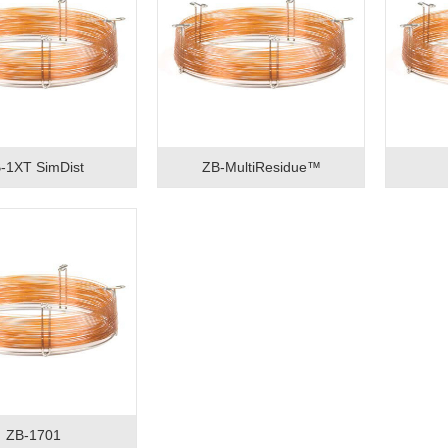
-1XT SimDist
ZB-MultiResidue™
ZB-1701