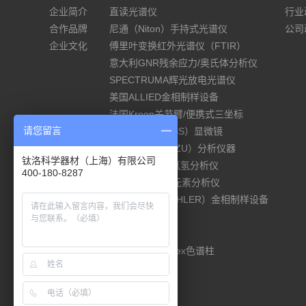
企业简介
直读光谱仪
行业
合作品牌
尼通（Niton）手持式光谱仪
公司
企业文化
傅里叶变换红外光谱仪（FTIR）
意大利GNR残余应力/奥氏体分析仪
SPECTRUMA辉光放电光谱仪
美国ALLIED金相制样设备
法国Kreon关节臂/便携式三坐标
请您留言
德国蔡司（ZEISS）显微镜
岛津（SHIMADZU）分析仪器
钛洛科学器材（上海）有限公司
ELTRA碳硫/氧氮氢分析仪
400-180-8287
德国elementar元素分析仪
美国标乐（BUEHLER）金相制样设备
材料试验机
硬度计
美国Phenomenex色谱柱