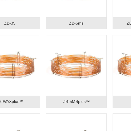
ZB-35
ZB-5ms
ZB
B-WAXplus™
ZB-5MSplus™