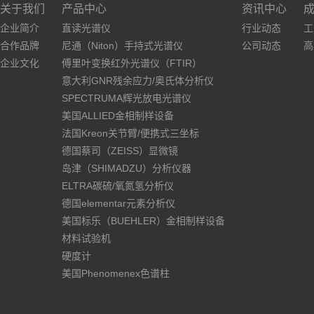
关于我们
产品中心
资讯中心
企业简介
直读光谱仪
行业动态
工
合作品牌
尼通（Niton）手持式光谱仪
公司动态
高
企业文化
傅里叶变换红外光谱仪（FTIR）
意大利GNR残余应力/奥氏体分析仪
SPECTRUMA辉光放电光谱仪
美国ALLIED金相制样设备
法国Kreon关节臂/便携式三坐标
德国蔡司（ZEISS）显微镜
岛津（SHIMADZU）分析仪器
ELTRA碳硫/氧氮氢分析仪
德国elementar元素分析仪
美国标乐（BUEHLER）金相制样设备
材料试验机
硬度计
美国Phenomenex色谱柱