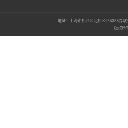
地址：上海市松江区北松公路5355弄联东U谷3
版权所