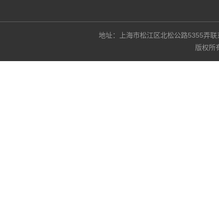
地址：上海市松江区北松公路5355弄联东U谷3
版权所