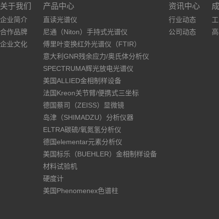
关于我们
产品中心
资讯中心
企业简介
直读光谱仪
行业动态
工
合作品牌
尼通（Niton）手持式光谱仪
公司动态
高
企业文化
傅里叶变换红外光谱仪（FTIR）
意大利GNR残余应力/奥氏体分析仪
SPECTRUMA辉光放电光谱仪
美国ALLIED金相制样设备
法国Kreon关节臂/便携式三坐标
德国蔡司（ZEISS）显微镜
岛津（SHIMADZU）分析仪器
ELTRA碳硫/氧氮氢分析仪
德国elementar元素分析仪
美国标乐（BUEHLER）金相制样设备
材料试验机
硬度计
美国Phenomenex色谱柱