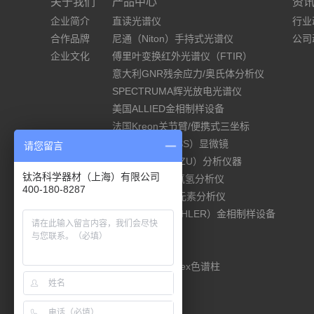
关于我们
产品中心
资
企业简介
直读光谱仪
行业
合作品牌
尼通（Niton）手持式光谱仪
公司
企业文化
傅里叶变换红外光谱仪（FTIR）
意大利GNR残余应力/奥氏体分析仪
SPECTRUMA辉光放电光谱仪
美国ALLIED金相制样设备
法国Kreon关节臂/便携式三坐标
德国蔡司（ZEISS）显微镜
请您留言
岛津（SHIMADZU）分析仪器
钛洛科学器材（上海）有限公司
ELTRA碳硫/氧氮氢分析仪
400-180-8287
德国elementar元素分析仪
美国标乐（BUEHLER）金相制样设备
材料试验机
硬度计
美国Phenomenex色谱柱