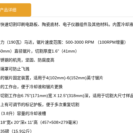
产品详细
于快速切割印刷电路板、陶瓷底材、电子仪器组件及其他材料。内置冷却
：
5马力（190瓦）马达，锯片速度范围：500-3000 RPM （100RPM增量）
150mm）直径锯片，切割厚度1.6"（41mm）
不锈钢的机壳，坚固、防腐度高
玻璃罩可防止飞溅
的锯片固定装置，适用于4(102mm)-6(152mm)英寸锯片
卸的工作台，便于冷却液和锯片更换
切割工作台6.75"(171mm)宽 X 12.5"(318mm)深，适用于切割大尺寸样
台上有可调节的标记护板，便于多次重复切割
（3.8升）容量的冷却液槽
8“宽x 20“深x 11”高（457×508×279毫米）
35磅（15.9公斤）