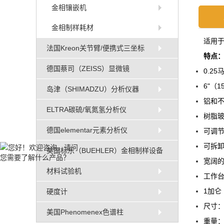
金相镶嵌机
金相制样耗材
适用
法国Kreon关节臂/便携式三坐标
特点
德国蔡司（ZEISS）显微镜
0.2
6"（
岛津（SHIMADZU）分析仪器
铝和
ELTRA碳硫/氧氮氢分析仪
树脂
德国elementar元素分析仪
可调节
可拆
美国标乐（BUEHLER）金相制样设备
宽阔的
材料试验机
工作
1加仑
硬度计
尺寸：1
美国Phenomenex色谱柱
重量：