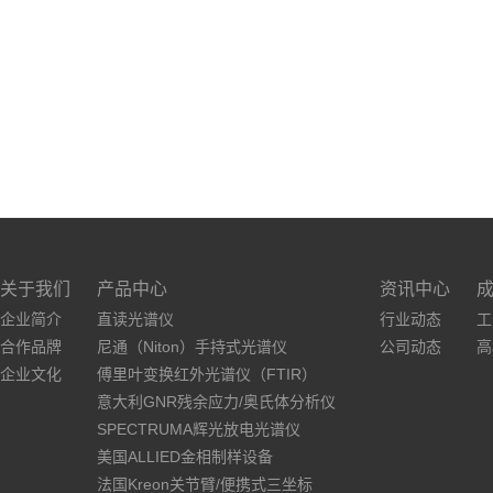
关于我们
产品中心
资讯中心
企业简介
直读光谱仪
行业动态
工
合作品牌
尼通（Niton）手持式光谱仪
公司动态
高
企业文化
傅里叶变换红外光谱仪（FTIR）
意大利GNR残余应力/奥氏体分析仪
SPECTRUMA辉光放电光谱仪
美国ALLIED金相制样设备
法国Kreon关节臂/便携式三坐标