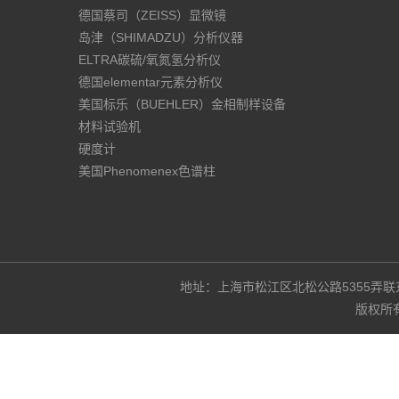
德国蔡司（ZEISS）显微镜
岛津（SHIMADZU）分析仪器
ELTRA碳硫/氧氮氢分析仪
德国elementar元素分析仪
美国标乐（BUEHLER）金相制样设备
材料试验机
硬度计
美国Phenomenex色谱柱
地址：上海市松江区北松公路5355弄联东U谷3
版权所