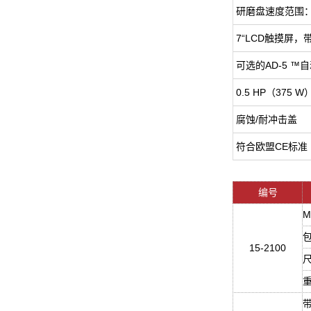
研磨盘速度范围：5
7“LCD触摸屏
可选的AD-5 ™
0.5 HP（375
腐蚀/耐冲击盖
符合欧盟CE标准
编号
M
15-2100
尺
重
带