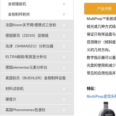
金相镶嵌机
产品详细
金相制样耗材
MultiPrep
法国Kreon关节臂/便携式三坐标
抛光或几种方式结
保证只有样品面与
德国蔡司（ZEISS）显微镜
双测微计（倾斜度
岛津（SHIMADZU）分析仪器
义的几何方向。
ELTRA碳硫/氧氮氢分析仪
数字指示器可以量
光盘的使用和减少
德国elementar元素分析仪
常见的应用包括并
美国标乐（BUEHLER）金相制样设备
特征：
材料试验机
MultiPrep定位
硬度计
美国Phenomenex色谱柱