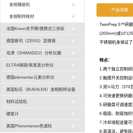
金相镶嵌机
产品详细
金相制样耗材
TwinPrep 
法国Kreon关节臂/便携式三坐标
(203mm)或1
德国蔡司（ZEISS）显微镜
不锈钢机身保证了
岛津（SHIMADZU）分析仪器
特点：
ELTRA碳硫/氧氮氢分析仪
1.两个独立控制研
德国elementar元素分析仪
2.触摸开关控制
3.双½马力（37
美国标乐（BUEHLER）金相制样设备
4.可快速更换研磨
材料试验机
5.研磨盘可调速度范
6.稳固、耐腐蚀的
硬度计
7.冷却液配送量
美国Phenomenex色谱柱
8.易清洁，避免