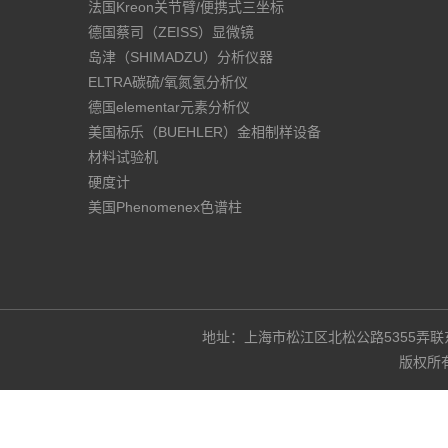
法国Kreon关节臂/便携式三坐标
德国蔡司（ZEISS）显微镜
岛津（SHIMADZU）分析仪器
ELTRA碳硫/氧氮氢分析仪
德国elementar元素分析仪
美国标乐（BUEHLER）金相制样设备
材料试验机
硬度计
美国Phenomenex色谱柱
地址：上海市松江区北松公路5355弄联东U谷3
版权所