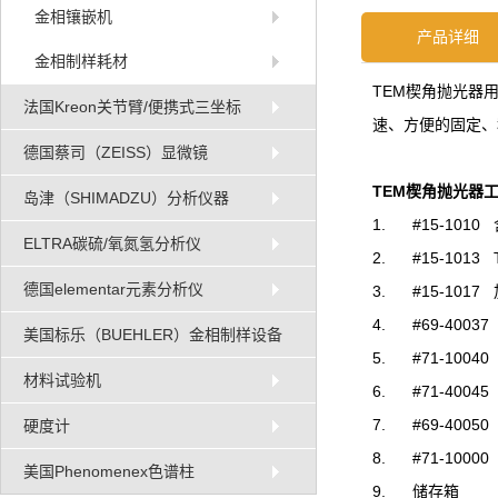
金相镶嵌机
产品详细
金相制样耗材
TEM楔角抛光器
法国Kreon关节臂/便携式三坐标
速、方便的固定、
德国蔡司（ZEISS）显微镜
TEM楔角抛光器
岛津（SHIMADZU）分析仪器
1. #15-101
ELTRA碳硫/氧氮氢分析仪
2. #15-101
德国elementar元素分析仪
3. #15-1017
4. #69-40037 
美国标乐（BUEHLER）金相制样设备
5. #71-1004
材料试验机
6. #71-40045 
7. #69-40050
硬度计
8. #71-1000
美国Phenomenex色谱柱
9. 储存箱