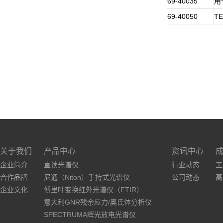
69-40035
用于
69-40050
T
关于我们
产品中心
资讯中心
企业简介
直读光谱仪
行业动态
工
合作品牌
尼通（Niton）手持式光谱仪
公司动态
高
企业文化
傅里叶变换红外光谱仪（FTIR）
意大利GNR残余应力/奥氏体分析仪
SPECTRUMA辉光放电光谱仪