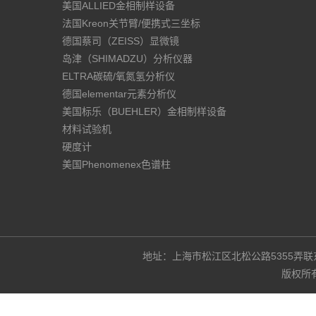
美国ALLIED金相制样设备
法国Kreon关节臂/便携式三坐标
德国蔡司（ZEISS）显微镜
岛津（SHIMADZU）分析仪器
ELTRA碳硫/氧氮氢分析仪
德国elementar元素分析仪
美国标乐（BUEHLER）金相制样设备
材料试验机
硬度计
美国Phenomenex色谱柱
地址：上海市松江区北松公路5355弄联东U谷3
版权所