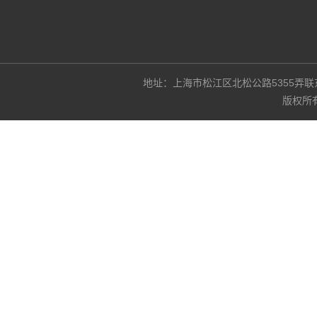
地址：上海市松江区北松公路5355弄联东U谷3
版权所