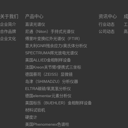
关于我们
产品中心
资讯中心
企业简介
直读光谱仪
行业动态
工
合作品牌
尼通（Niton）手持式光谱仪
公司动态
高
企业文化
傅里叶变换红外光谱仪（FTIR）
意大利GNR残余应力/奥氏体分析仪
SPECTRUMA辉光放电光谱仪
美国ALLIED金相制样设备
法国Kreon关节臂/便携式三坐标
德国蔡司（ZEISS）显微镜
岛津（SHIMADZU）分析仪器
ELTRA碳硫/氧氮氢分析仪
德国elementar元素分析仪
美国标乐（BUEHLER）金相制样设备
材料试验机
硬度计
美国Phenomenex色谱柱