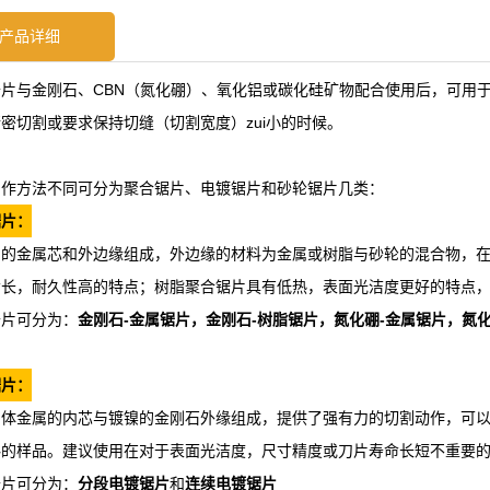
产品详细
片与金刚石、CBN（氮化硼）、氧化铝或碳化硅矿物配合使用后，可用
密切割或要求保持切缝（切割宽度）zui小的时候。
制作方法不同可分为聚合锯片、电镀锯片和砂轮锯片几类：
锯片：
圈的金属芯和外边缘组成，外边缘的材料为金属或树脂与砂轮的混合物，
命长，耐久性高的特点；树脂聚合锯片具有低热，表面光洁度更好的特点
锯片可分为：
金刚石-金属锯片，金刚石-树脂锯片，氮化硼-金属锯片，氮化
锯片：
固体金属的内芯与镀镍的金刚石外缘组成，提供了强有力的切割动作，可
料的样品。建议使用在对于表面光洁度，尺寸精度或刀片寿命长短不重要
锯片可分为：
分段电镀锯片
和
连续电镀锯片