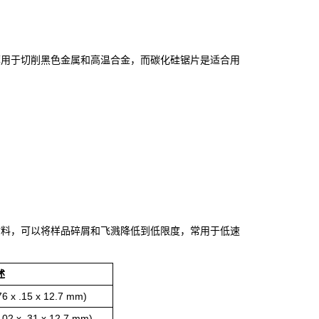
荐用于切削黑色金属和高温合金，而碳化硅锯片是适合用
材料，可以将样品碎屑和飞溅降低到低限度，常用于低速
述
 x .15 x 12.7 mm)
02 x .31 x 12.7 mm)