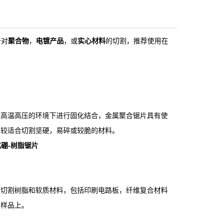
于对
聚合物
，
电镀产品
，或
实心材料
的切割，推荐使用在
在高温高压的环境下进行固化结合，金属聚合锯片具有使
，较适合切割坚硬，易碎或较脆的材料。
硼-树脂锯片
以切割树脂和软质材料，包括印刷电路板，纤维复合材料
的样品上。