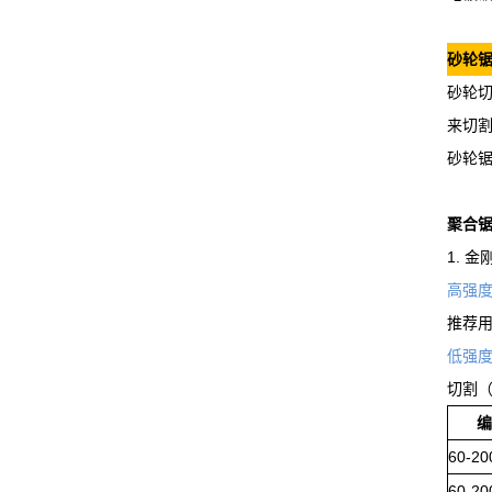
砂轮
砂轮
来切
砂轮
聚合
1. 
高强
推荐
低强
切割（<
编
60-20
60-20