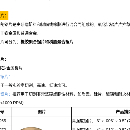
锯片：
切割锯片是由研磨矿料和树脂或橡胶进行混合而组成的。氧化铝锯片片推
割非铁金属和普通合金。
锯片可分为：
橡胶聚合锯片
和
树脂聚合锯片
锯片：
金刚石-金属锯片
度锯片：
用于一般实验室切割，高速、低速均可。
度锯片：
推荐用于切割非常坚硬或脆性材料，如陶瓷，硅片，玻璃和耐火
1000 RPM）
号
图片
产品描
065
高强度锯片, 3" x .006" x 0.5" (76
070
高强度锯片, 4" x .012" x 0.5" (1