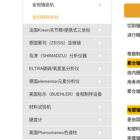
金相镶嵌机
金相制样耗材
切割锯
法国Kreon关节臂/便携式三坐标
进行精
德国蔡司（ZEISS）显微镜
根据
岛津（SHIMADZU）分析仪器
聚合
ELTRA碳硫/氧氮氢分析仪
由内
德国elementar元素分析仪
用寿
聚合
美国标乐（BUEHLER）金相制样设备
材料试验机
电镀
是由
硬度计
和塑
美国Phenomenex色谱柱
电镀