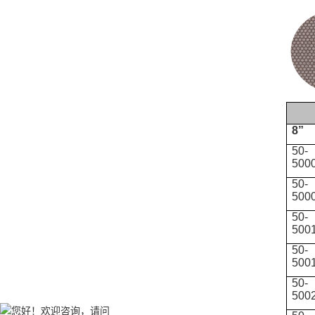
8”
50-
500
50-
500
50-
500
50-
500
50-
500