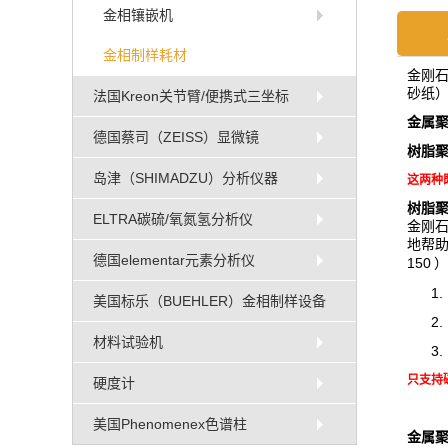
金相镶嵌机
金相制样耗材
金刚
砂纸）
法国Kreon关节臂/便携式三坐标
金属
德国蔡司（ZEISS）显微镜
树脂
岛津（SHIMADZU）分析仪器
这两种
树脂
ELTRA碳硫/氧氮氢分析仪
金刚
地帮
德国elementar元素分析仪
150
）
1.
美国标乐（BUEHLER）金相制样设备
2.
材料试验机
3.
只支持
硬度计
美国Phenomenex色谱柱
金属