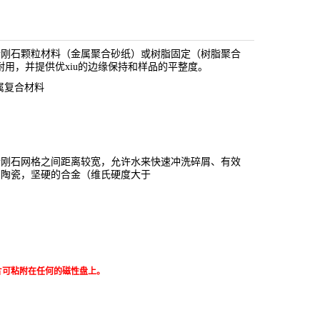
金刚石颗粒材料（金属聚合砂纸）或树脂固定（树脂聚合
耐用，并提供优xiu的边缘保持和样品的平整度。
属复合材料
金刚石网格之间距离较宽，允许水来快速冲洗碎屑、有效
，陶瓷，坚硬的合金（维氏硬度大于
片可粘附在任何的磁性盘上。