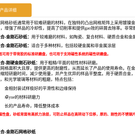
产品详细
石网格砂纸通常用于较难研磨的材料，在独特的凸出网格矩阵上采用镀镍
，增强了样品的冷却性，提高了切削率和提供gao效的碎屑去除率。非常
-
聚合
金刚石砂纸：
用于较难磨的材料，如陶瓷、复合材料、硬质合金和金
-
聚合
金刚石砂纸：
适合于多种材料，包括较硬金属和非金属涂层
既可用于带背胶的标准研磨盘，也可用于支持磁性系统的磁性研磨盘。
-
/
聚合
刚硬金刚石砂纸：
用于粗糙
平面的韧性材料研磨。
石网格面积大且厚，提供更高的耐磨性，从而延长了产品的使用寿命。在
助缩短研磨时间，减少使用量，并产生优异的样品平整度。用于硬质合金
，和光学玻璃等材料的粗磨，特点包括：
金相封装试样极好的平滑性和边缘保持
卓yue的材料研磨力
长的产品寿命，
降低整体成本
磁性盘，砂纸背面有高抓力涂层，可防止样品在高转动下位移，厚的、刚性的不锈钢
-
聚合
金刚石网格砂纸