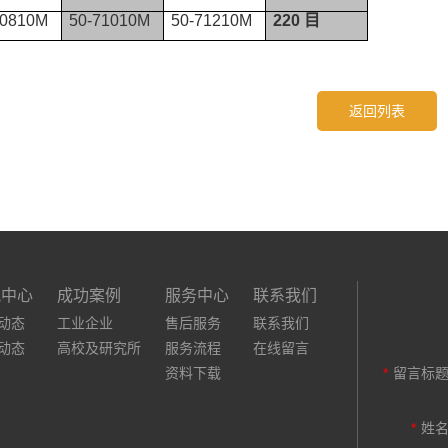
70810M
50-71010M
50-71210M
220
目
返回列表
讯中心
成功案例
服务中心
联系我们
动态
工业企业
售后服务
联系我们
动态
高校及研究所
服务流程
在线留言
资料下载
*
留言标
*
姓