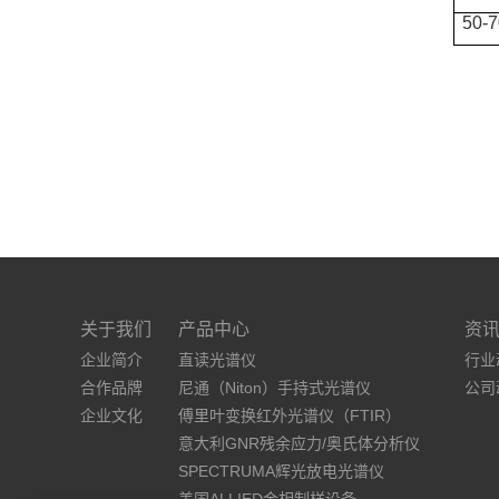
50-
关于我们
产品中心
资
企业简介
直读光谱仪
行业
合作品牌
尼通（Niton）手持式光谱仪
公司
企业文化
傅里叶变换红外光谱仪（FTIR）
意大利GNR残余应力/奥氏体分析仪
SPECTRUMA辉光放电光谱仪
美国ALLIED金相制样设备