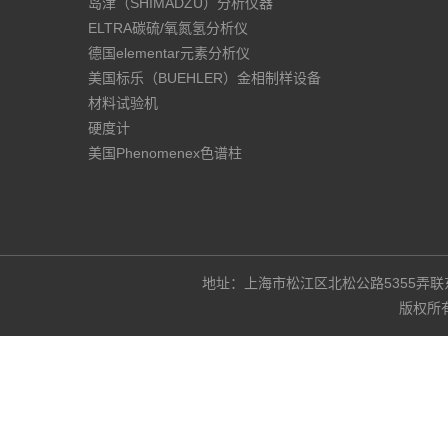
岛津（SHIMADZU）分析仪器
ELTRA碳硫/氧氮氢分析仪
德国elementar元素分析仪
美国标乐（BUEHLER）金相制样设备
材料试验机
硬度计
美国Phenomenex色谱柱
地址：上海市松江区北松公路5355弄联东U谷3
版权所