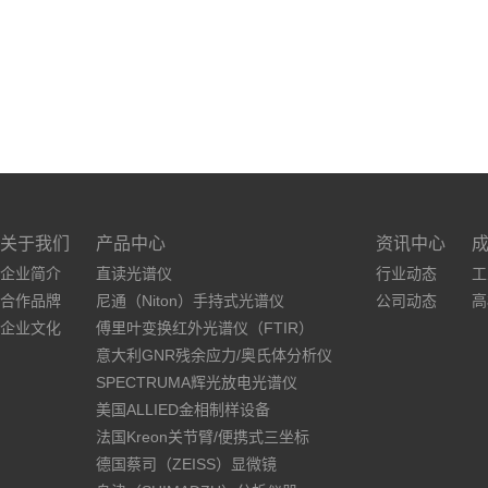
关于我们
产品中心
资讯中心
企业简介
直读光谱仪
行业动态
工
合作品牌
尼通（Niton）手持式光谱仪
公司动态
高
企业文化
傅里叶变换红外光谱仪（FTIR）
意大利GNR残余应力/奥氏体分析仪
SPECTRUMA辉光放电光谱仪
美国ALLIED金相制样设备
法国Kreon关节臂/便携式三坐标
德国蔡司（ZEISS）显微镜