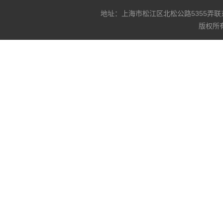
地址：上海市松江区北松公路5355弄联东U谷3
版权所