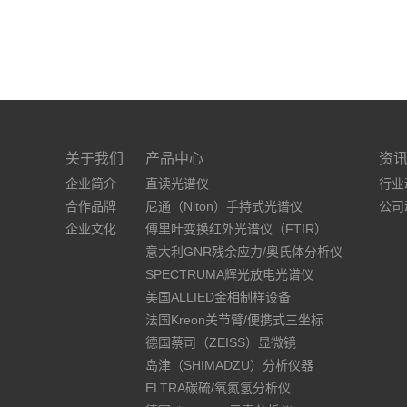
关于我们
产品中心
资
企业简介
直读光谱仪
行业
合作品牌
尼通（Niton）手持式光谱仪
公司
企业文化
傅里叶变换红外光谱仪（FTIR）
意大利GNR残余应力/奥氏体分析仪
SPECTRUMA辉光放电光谱仪
美国ALLIED金相制样设备
法国Kreon关节臂/便携式三坐标
德国蔡司（ZEISS）显微镜
岛津（SHIMADZU）分析仪器
ELTRA碳硫/氧氮氢分析仪