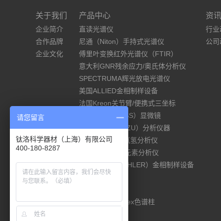
关于我们
产品中心
资
企业简介
直读光谱仪
行业
合作品牌
尼通（Niton）手持式光谱仪
公司
企业文化
傅里叶变换红外光谱仪（FTIR）
意大利GNR残余应力/奥氏体分析仪
SPECTRUMA辉光放电光谱仪
美国ALLIED金相制样设备
法国Kreon关节臂/便携式三坐标
德国蔡司（ZEISS）显微镜
请您留言
岛津（SHIMADZU）分析仪器
钛洛科学器材（上海）有限公司
ELTRA碳硫/氧氮氢分析仪
400-180-8287
德国elementar元素分析仪
美国标乐（BUEHLER）金相制样设备
材料试验机
硬度计
美国Phenomenex色谱柱