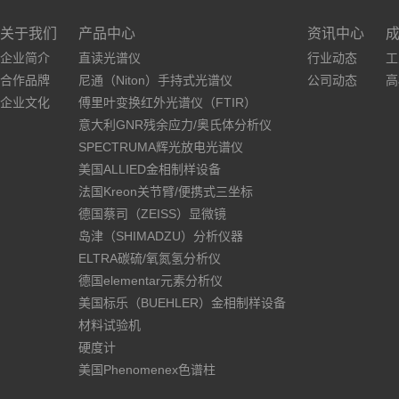
关于我们
产品中心
资讯中心
企业简介
直读光谱仪
行业动态
工
合作品牌
尼通（Niton）手持式光谱仪
公司动态
高
企业文化
傅里叶变换红外光谱仪（FTIR）
意大利GNR残余应力/奥氏体分析仪
SPECTRUMA辉光放电光谱仪
美国ALLIED金相制样设备
法国Kreon关节臂/便携式三坐标
德国蔡司（ZEISS）显微镜
岛津（SHIMADZU）分析仪器
ELTRA碳硫/氧氮氢分析仪
德国elementar元素分析仪
美国标乐（BUEHLER）金相制样设备
材料试验机
硬度计
美国Phenomenex色谱柱