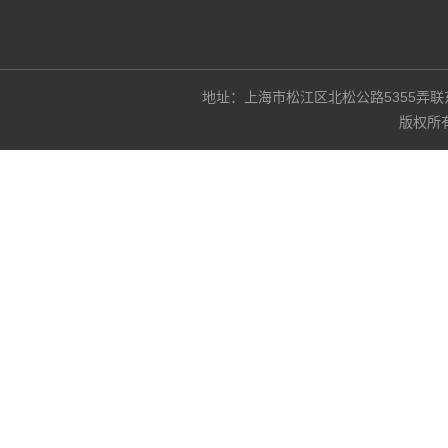
地址：上海市松江区北松公路5355弄联东U谷3
版权所