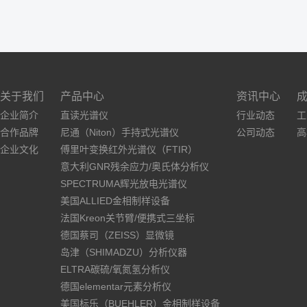
关于我们
产品中心
资讯中心
企业简介
直读光谱仪
行业动态
工
合作品牌
尼通（Niton）手持式光谱仪
公司动态
高
企业文化
傅里叶变换红外光谱仪（FTIR）
意大利GNR残余应力/奥氏体分析仪
SPECTRUMA辉光放电光谱仪
美国ALLIED金相制样设备
法国Kreon关节臂/便携式三坐标
德国蔡司（ZEISS）显微镜
岛津（SHIMADZU）分析仪器
ELTRA碳硫/氧氮氢分析仪
德国elementar元素分析仪
美国标乐（BUEHLER）金相制样设备