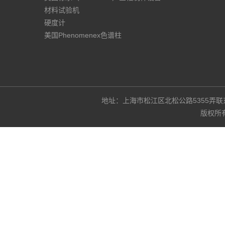
材料试验机
硬度计
美国Phenomenex色谱柱
地址：上海市松江区北松公路5355弄联东U谷3
版权所